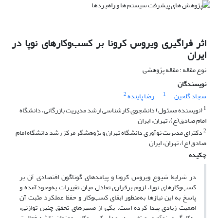
اثر فراگیری ویروس کرونا بر کسب‌وکارهای نوپا در
ایران
نوع مقاله : مقاله پژوهشی
نویسندگان
2
1
سجاد گلچین
رضا پاینده
1
(نویسنده مسئول) دانشجوی کارشناسی ارشد مدیریت بازرگانی، دانشگاه
امام صادق(ع)، تهران، ایران
2
دکترای مدیریت نوآوری دانشگاه تهران و پژوهشگر مرکز رشد دانشگاه امام
صادق(ع)، تهران، ایران
چکیده
در شرایط شیوع ویروس کرونا و پیامدهای گوناگون اقتصادی آن بر
کسب‌وکارهای نوپا، لزوم برقراری تعادل میان تغییرات به‌وجود‌آمده و
پاسخ به این نیازها به‌منظور ابقای کسب‌وکار و حفظ عملکرد مثبت آن
اهمیت زیادی پیدا کرده است. یکی از مسیرهای تحقق چنین توازنی،
به‌کارگیری نوآوری و تغییر در مدل کسب‌وکار به‌عنوان نقشه فعالیت