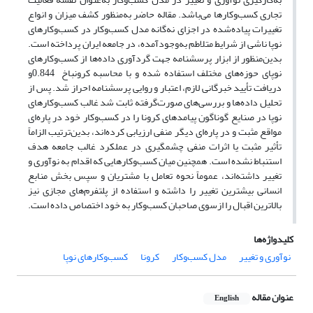
تجاری کسب‌وکارها می‌باشد. مقاله حاضر به‌منظور کشف میزان و انواع
تغییرات پیاده‌شده در اجزای نه‌گانه مدل کسب‌وکار در کسب‌وکارهای
نوپا ناشی از شرایط متلاطم به‌وجودآمده، در جامعه ایران پرداخته است.
بدین‌منظور از ابزار پرسشنامه جهت گردآوری داده‌ها از کسب‌وکارهای
نوپای حوزه‌های مختلف استفاده شده و با محاسبه کرونباخ 0.844و
دریافت تأیید خبرگانی لازم، اعتبار و روایی پرسشنامه احراز شد. پس از
تحلیل داده‌ها و بررسی‌های صورت‌گرفته ثابت شد غالب کسب‌وکارهای
نوپا در صنایع گوناگون پیامدهای کرونا را در کسب‌وکار خود در پاره‌ای
مواقع مثبت و در پاره‌ای دیگر منفی ارزیابی کرده‌اند، بدین‌ترتیب الزاماً
تأثیر مثبت یا اثرات منفی چشمگیری در عملکرد غالب جامعه هدف
استنباط نشده است. همچنین میان کسب‌وکارهایی که اقدام به نوآوری و
تغییر داشته‌اند، عموماً نحوه‌ تعامل با مشتریان و سپس بخش منابع
انسانی بیشترین تغییر را داشته‌ و استفاده از پلتفرم‌های مجازی نیز
بالاترین اقبال را ازسوی صاحبان کسب‌وکار به خود اختصاص داده است.
کلیدواژه‌ها
نوآوری و تغییر
مدل کسب‌وکار
کرونا
کسب‌وکارهای نوپا
عنوان مقاله
English